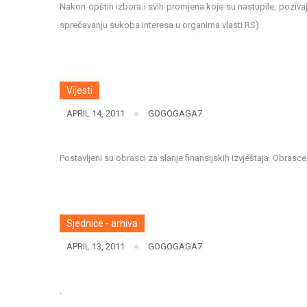
Nakon opštih izbora i svih promjena koje su nastupile, pozivaj
sprečavanju sukoba interesa u organima vlasti RS).
Vijesti
APRIL 14, 2011
GOGOGAGA7
Postavljeni su obrasci za slanje finansijskih izvještaja. Obrasc
Sjednice - arhiva
APRIL 13, 2011
GOGOGAGA7
.