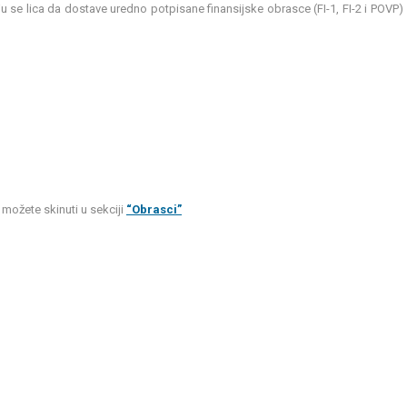
u se lica da dostave uredno potpisane finansijske obrasce (FI-1, FI-2 i POVP) 
e možete skinuti u sekciji
“Obrasci”