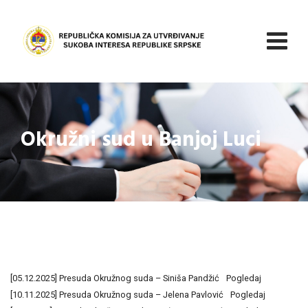
Skip
to
content
Okružni sud u Banjoj Luci
[05.12.2025] Presuda Okružnog suda – Siniša Pandžić
Pogledaj
[10.11.2025] Presuda Okružnog suda – Jelena Pavlović
Pogledaj