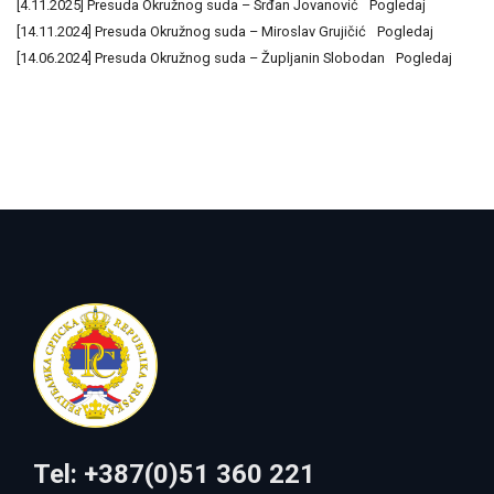
[4.11.2025] Presuda Okružnog suda – Srđan Jovanović
Pogledaj
[14.11.2024] Presuda Okružnog suda – Miroslav Grujičić
Pogledaj
[14.06.2024] Presuda Okružnog suda – Župljanin Slobodan
Pogledaj
Tel: +387(0)51 360 221