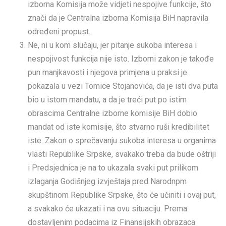
izborna Komisija može vidjeti nespojive funkcije, što
znači da je Centralna izborna Komisija BiH napravila
određeni propust.
Ne, ni u kom slučaju, jer pitanje sukoba interesa i
nespojivost funkcija nije isto. Izborni zakon je takođe
pun manjkavosti i njegova primjena u praksi je
pokazala u vezi Tomice Stojanovića, da je isti dva puta
bio u istom mandatu, a da je treći put po istim
obrascima Centralne izborne komisije BiH dobio
mandat od iste komisije, što stvarno ruši kredibilitet
iste. Zakon o sprečavanju sukoba interesa u organima
vlasti Republike Srpske, svakako treba da bude oštriji
i Predsjednica je na to ukazala svaki put prilikom
izlaganja Godišnjeg izvještaja pred Narodnpm
skupštinom Republike Srpske, što će učiniti i ovaj put,
a svakako će ukazati i na ovu situaciju. Prema
dostavljenim podacima iz Finansijskih obrazaca