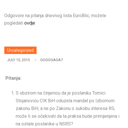
Odgovore na pitanja dnevnog lista EuroBlic, možete
pogledati
ovdje
Uncategorized
JULY 15, 2015
GOGOGAGA7
Pitanja:
S obzirom na činjenicu da je poslaniku Tomici
Stojanoviću CIK BiH oduzela mandat po Izbornom
zakonu BiH, a ne po Zakonu o sukobu interesa RS,
može li se očekivati da ta praksa bude primijenjena i
na ostale poslanike u NSRS?