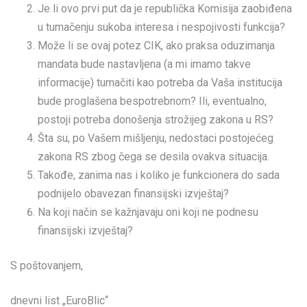
Je li ovo prvi put da je republička Komisija zaobiđena
u tumačenju sukoba interesa i nespojivosti funkcija?
Može li se ovaj potez CIK, ako praksa oduzimanja
mandata bude nastavljena (a mi imamo takve
informacije) tumačiti kao potreba da Vaša institucija
bude proglašena bespotrebnom? Ili, eventualno,
postoji potreba donošenja strožijeg zakona u RS?
Šta su, po Vašem mišljenju, nedostaci postojećeg
zakona RS zbog čega se desila ovakva situacija.
Takođe, zanima nas i koliko je funkcionera do sada
podnijelo obavezan finansijski izvještaj?
Na koji način se kažnjavaju oni koji ne podnesu
finansijski izvještaj?
S poštovanjem,
dnevni list „EuroBlic“