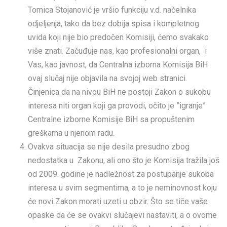
Tomica Stojanović je vršio funkciju v.d. načelnika
odjeljenja, tako da bez dobija spisa i kompletnog
uvida koji nije bio predočen Komisiji, ćemo svakako
više znati. Začuđuje nas, kao profesionalni organ, i
Vas, kao javnost, da Centralna izborna Komisija BiH
ovaj slučaj nije objavila na svojoj web stranici.
Činjenica da na nivou BiH ne postoji Zakon o sukobu
interesa niti organ koji ga provodi, očito je ”igranje”
Centralne izborne Komisije BiH sa propuštenim
greškama u njenom radu.
Ovakva situacija se nije desila presudno zbog
nedostatka u Zakonu, ali ono što je Komisija tražila još
od 2009. godine je nadležnost za postupanje sukoba
interesa u svim segmentima, a to je neminovnost koju
će novi Zakon morati uzeti u obzir. Što se tiče vaše
opaske da će se ovakvi slučajevi nastaviti, a o ovome