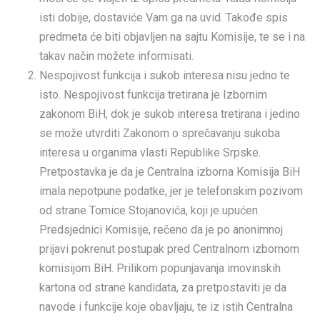
isti dobije, dostaviće Vam ga na uvid. Takođe spis
predmeta će biti objavljen na sajtu Komisije, te se i na
takav način možete informisati.
Nespojivost funkcija i sukob interesa nisu jedno te
isto. Nespojivost funkcija tretirana je Izbornim
zakonom BiH, dok je sukob interesa tretirana i jedino
se može utvrditi Zakonom o sprečavanju sukoba
interesa u organima vlasti Republike Srpske.
Pretpostavka je da je Centralna izborna Komisija BiH
imala nepotpune podatke, jer je telefonskim pozivom
od strane Tomice Stojanovića, koji je upućen
Predsjednici Komisije, rečeno da je po anonimnoj
prijavi pokrenut postupak pred Centralnom izbornom
komisijom BiH. Prilikom popunjavanja imovinskih
kartona od strane kandidata, za pretpostaviti je da
navode i funkcije koje obavljaju, te iz istih Centralna