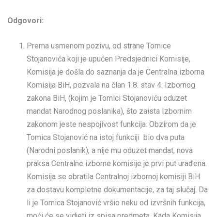
Odgovori:
Prema usmenom pozivu, od strane Tomice
Stojanovića koji je upućen Predsjednici Komisije,
Komisija je došla do saznanja da je Centralna izborna
Komisija BiH, pozvala na član 1.8. stav 4. Izbornog
zakona BiH, (kojim je Tomici Stojanoviću oduzet
mandat Narodnog poslanika), što zaista Izbornim
zakonom jeste nespojivost funkcija. Obzirom da je
Tomica Stojanović na istoj funkciji bio dva puta
(Narodni poslanik), a nije mu oduzet mandat, nova
praksa Centralne izborne komisije je prvi put urađena.
Komisija se obratila Centralnoj izbornoj komisiji BiH
za dostavu kompletne dokumentacije, za taj slučaj. Da
li je Tomica Stojanović vršio neku od izvršnih funkcija,
moći će se vidjeti iz spisa predmeta. Kada Komisija