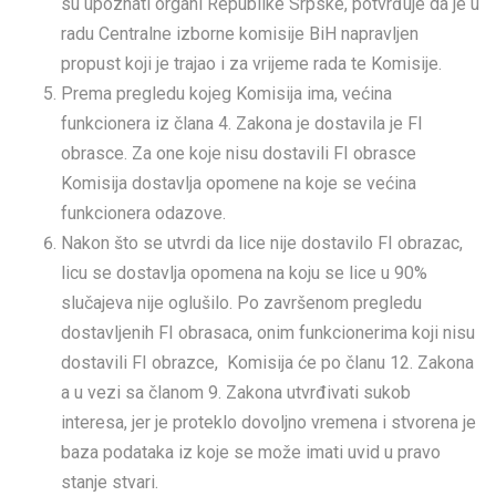
su upoznati organi Republike Srpske, potvrđuje da je u
radu Centralne izborne komisije BiH napravljen
propust koji je trajao i za vrijeme rada te Komisije.
Prema pregledu kojeg Komisija ima, većina
funkcionera iz člana 4. Zakona je dostavila je FI
obrasce. Za one koje nisu dostavili FI obrasce
Komisija dostavlja opomene na koje se većina
funkcionera odazove.
Nakon što se utvrdi da lice nije dostavilo FI obrazac,
licu se dostavlja opomena na koju se lice u 90%
slučajeva nije oglušilo. Po završenom pregledu
dostavljenih FI obrasaca, onim funkcionerima koji nisu
dostavili FI obrazce, Komisija će po članu 12. Zakona
a u vezi sa članom 9. Zakona utvrđivati sukob
interesa, jer je proteklo dovoljno vremena i stvorena je
baza podataka iz koje se može imati uvid u pravo
stanje stvari.