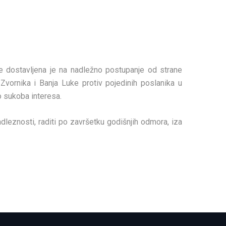
e dostavljena je na nadležno postupanje od strane
 Zvornika i Banja Luke protiv pojedinih poslanika u
o sukoba interesa.
adleznosti, raditi po završetku godišnjih odmora, iza