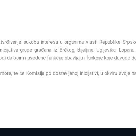
utvrđivanje sukoba interesa u organima vlasti Republike Srpsk
cijativa grupe građana iz Brčkog, Bijeljine, Ugljevika, Lopara,
odi da osim navedene funkcije obavljaju i funkcije koje dovode d
ore, te će Komisija po dostavljenoj inicijativi, u okviru svoje n