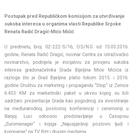
Postupak pred Republičkom komisijom za utvrđivanje
sukoba interesa u organima vlasti Republike Srpske
Renata Radić Dragić-Mićo Mićić
U predmetu, broj: 02-222-S/16, O.S/N.G. od 15.03.2016.
godine, Renata Radić Dragić, novinar Centra za istraživačko
novinarstvo, podnijela je inicijativu za provjeru sukoba
interesa gradonačelnika Grada Bijeljina Miće Mićića iz
razloga što je Grad Bijeljina platio tokom 2015. i 2016.
godine Društvu za marketing i propagandu “Stop“ iz Zenice
6.453 KM za marketinški paket u okviru kojeg su bili
sadržani: prezentacija Grada kao pogodnog za investiranje
na međunarodnoj, poslovnoj konferenciji i ceremoniji u
Banjoj Luci odnosno predstavljanje u Časopisu
„Euromenager“ i knjiga „Najuspješniji poslovni ljudi i
kompanije“ na TV BiH i drugim medijima.