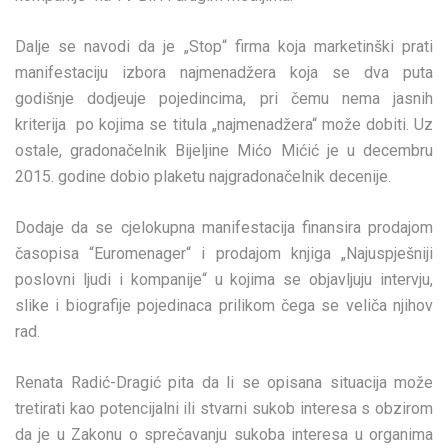
Dalje se navodi da je „Stop“ firma koja marketinški prati
manifestaciju izbora najmenadžera koja se dva puta
godišnje dodjeuje pojedincima, pri čemu nema jasnih
kriterija po kojima se titula „najmenadžera“ može dobiti. Uz
ostale, gradonačelnik Bijeljine Mićo Mićić je u decembru
2015. godine dobio plaketu najgradonačelnik decenije.
Dodaje da se cjelokupna manifestacija finansira prodajom
časopisa “Euromenager“ i prodajom knjiga „Najuspješniji
poslovni ljudi i kompanije“ u kojima se objavljuju intervju,
slike i biografije pojedinaca prilikom čega se veliča njihov
rad.
Renata Radić-Dragić pita da li se opisana situacija može
tretirati kao potencijalni ili stvarni sukob interesa s obzirom
da je u Zakonu o sprečavanju sukoba interesa u organima