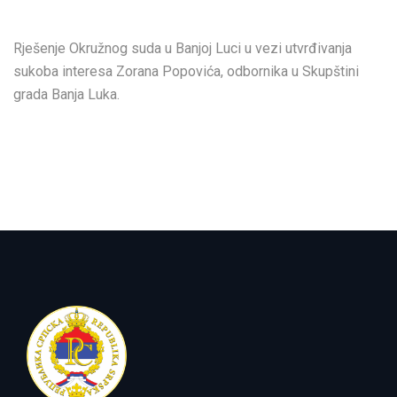
Rješenje Okružnog suda u Banjoj Luci u vezi utvrđivanja
sukoba interesa Zorana Popovića, odbornika u Skupštini
grada Banja Luka.