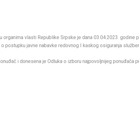
 u organima vlasti Republike Srpske je dana 03.04.2023. godine 
u o postupku javne nabavke redovnog I kaskog osiguranja službe
ji ponuđač i donesena je Odluka o izboru najpovoljnijeg ponuđač