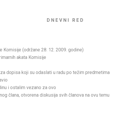
D N E V N I R E D
ce Komisije (održane 28. 12. 2009. godine)
rimarnih akata Komisije
za dopisa koji su odaslati u radu po težim predmetima
avio
inu i ostalim vezano za ovo
og člana, otvorena diskusija svih članova na ovu temu