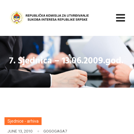
Skip
to
content
7. Sjednica – 13.06.2009.god.
Sjednice - arhiva
JUNE 13, 2010
GOGOGAGA7