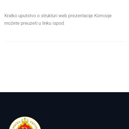
Kratko uputstvo o strukturi web prezentacije Komisije
možete preuzeti u linku ispod.