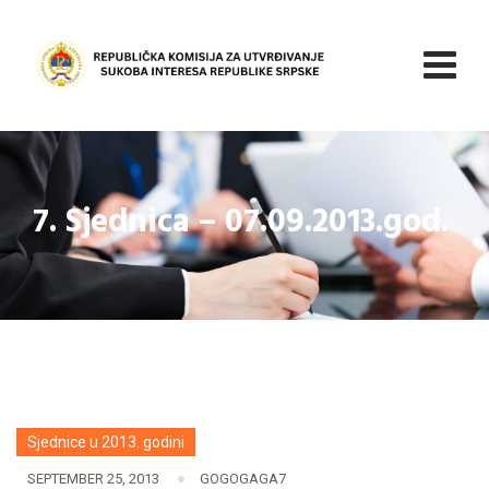
Skip
to
content
7. Sjednica – 07.09.2013.god.
Sjednice u 2013. godini
SEPTEMBER 25, 2013
GOGOGAGA7