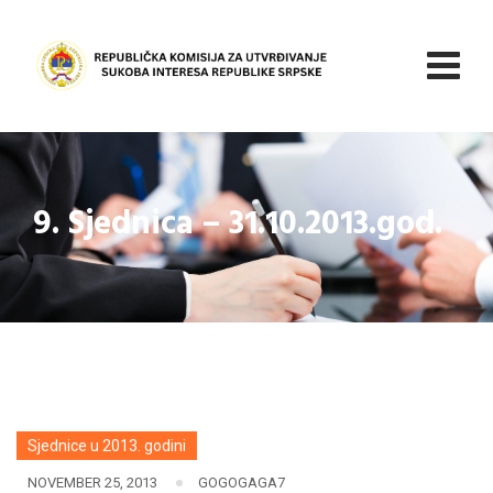
Skip
to
content
9. Sjednica – 31.10.2013.god.
Sjednice u 2013. godini
NOVEMBER 25, 2013
GOGOGAGA7