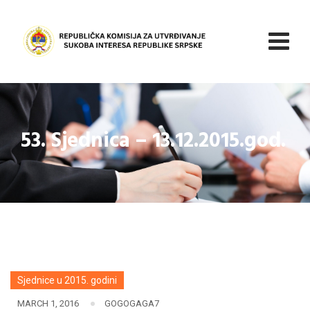
Skip
to
content
53. Sjednica – 13.12.2015.god.
Sjednice u 2015. godini
MARCH 1, 2016
GOGOGAGA7