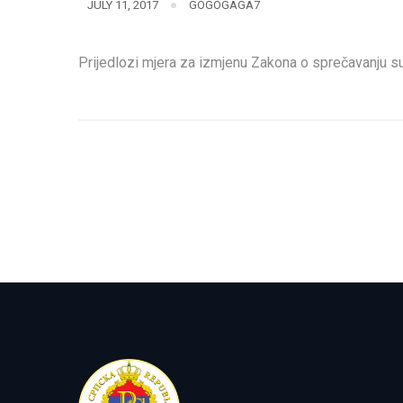
JULY 11, 2017
GOGOGAGA7
Prijedlozi mjera za izmjenu Zakona o sprečavanju s