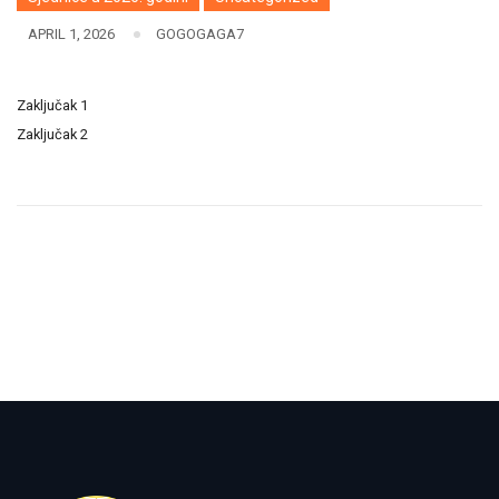
APRIL 1, 2026
GOGOGAGA7
Zaključak 1
Zaključak 2