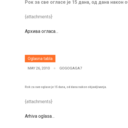
Рок за све огласе је 15 дана, од дана након
{attachments}
Архива огласа…
Oglasna tabla
MAY 26, 2010
GOGOGAGA7
Rok za sve oglase je 15 dana, od dana nakon objavljivanja.
{attachments}
Arhiva oglasa…